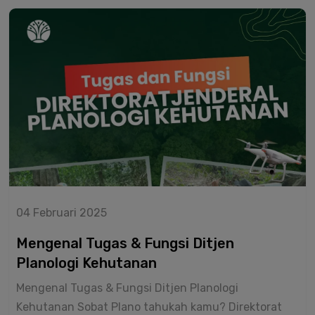
tercatat memiliki ± 27.470.61 Hutan Mangrove (Data
dikembangkan FAO (
https://www.collect.earth/
).
Penutupan Lahan Indonesia Tahun 2023).
Instagram : @bpkhtl.18aceh
04 Februari 2025
Mengenal Tugas & Fungsi Ditjen
Planologi Kehutanan
Mengenal Tugas & Fungsi Ditjen Planologi
Kehutanan Sobat Plano tahukah kamu? Direktorat