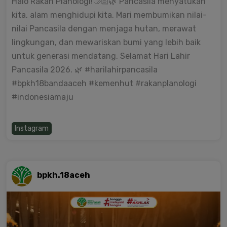
Halo Rakan Planologi!👋🏻🌿 Pancasila menyatukan
kita, alam menghidupi kita. Mari membumikan nilai-
nilai Pancasila dengan menjaga hutan, merawat
lingkungan, dan mewariskan bumi yang lebih baik
untuk generasi mendatang. Selamat Hari Lahir
Pancasila 2026. 🌿 #harilahirpancasila
#bpkh18bandaaceh #kemenhut #rakanplanologi
#indonesiamaju
Instagram
bpkh.18aceh