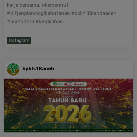
kerja bersama. #kemenhut
#ditjenplanologikehutanan #bpkh18bandaaceh
#acehutara #langkahan
Instagram
bpkh.18aceh