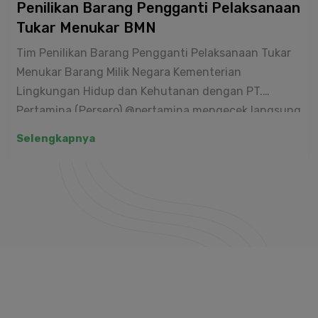
Penilikan Barang Pengganti Pelaksanaan
Tukar Menukar BMN
Tim Penilikan Barang Pengganti Pelaksanaan Tukar
Menukar Barang Milik Negara Kementerian
Lingkungan Hidup dan Kehutanan dengan PT.
Pertamina (Persero) @pertamina mengecek langsung
Pembangunan Gedung Kantor BPKHTL Wilayah XVIII
Selengkapnya
Banda Aceh, didampingi oleh Kepala Balai, Kasubbag
Tata Usaha dan beberapa staff BPKHTL Wilayah XVIII
Banda Aceh.
Proses penilikan ini melibatkan tim yang terdiri dari
tenaga ahli dalam bidang pengelolaan BMN
@ditjenpktl.klhk .Dengan melakukan evaluasi
menyeluruh terhadap kondisi fisik bangunan,
kelengkapan dokumen, serta faktor-faktor
pendukung lainnya dari setiap aset yang terlibat.